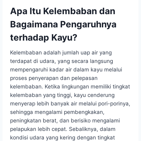
Apa Itu Kelembaban dan
Bagaimana Pengaruhnya
terhadap Kayu?
Kelembaban adalah jumlah uap air yang
terdapat di udara, yang secara langsung
mempengaruhi kadar air dalam kayu melalui
proses penyerapan dan pelepasan
kelembaban. Ketika lingkungan memiliki tingkat
kelembaban yang tinggi, kayu cenderung
menyerap lebih banyak air melalui pori-porinya,
sehingga mengalami pembengkakan,
peningkatan berat, dan berisiko mengalami
pelapukan lebih cepat. Sebaliknya, dalam
kondisi udara yang kering dengan tingkat