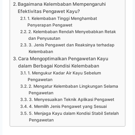
Bagaimana Kelembaban Mempengaruhi
Efektivitas Pengawet Kayu?
1. Kelembaban Tinggi Menghambat
Penyerapan Pengawet
2. Kelembaban Rendah Menyebabkan Retak
dan Penyusutan
3. Jenis Pengawet dan Reaksinya terhadap
Kelembaban
Cara Mengoptimalkan Pengawetan Kayu
dalam Berbagai Kondisi Kelembaban
1. Mengukur Kadar Air Kayu Sebelum
Pengawetan
2. Mengatur Kelembaban Lingkungan Selama
Pengawetan
3. Menyesuaikan Teknik Aplikasi Pengawet
4. Memilih Jenis Pengawet yang Sesuai
5. Menjaga Kayu dalam Kondisi Stabil Setelah
Pengawetan