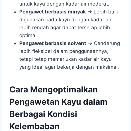
untuk kayu dengan kadar air moderat.
Pengawet berbasis minyak
→ Lebih baik
digunakan pada kayu dengan kadar air
lebih rendah agar dapat terserap lebih
optimal.
Pengawet berbasis solvent
→ Cenderung
lebih fleksibel dalam penggunaannya,
tetapi tetap memerlukan kadar air kayu
yang ideal agar bekerja dengan maksimal.
Cara Mengoptimalkan
Pengawetan Kayu dalam
Berbagai Kondisi
Kelembaban