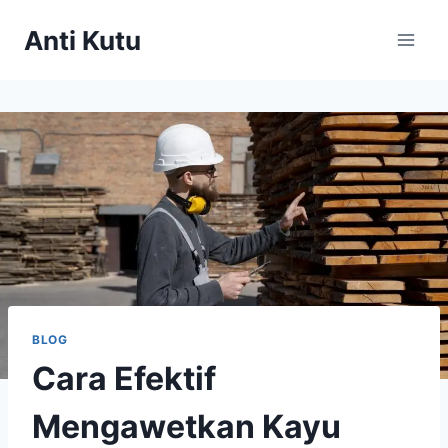
Skip
Anti Kutu
to
content
BLOG
Cara Efektif
Mengawetkan Kayu