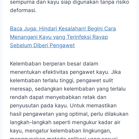
sempurna dan kayu siap digunakan tanpa risiko
deformasi.
Baca Juga: Hindari Kesalahan! Begini Cara
Menangani Kayu yang Terinfeksi Rayap
Sebelum Diberi Pengawet
Kelembaban berperan besar dalam
menentukan efektivitas pengawet kayu. Jika
kelembaban terlalu tinggi, pengawet sulit
meresap, sedangkan kelembaban yang terlalu
rendah dapat menyebabkan retak dan
penyusutan pada kayu. Untuk memastikan
hasil pengawetan yang optimal, perlu dilakukan
langkah-langkah seperti mengukur kadar air
kayu, mengatur kelembaban lingkungan,