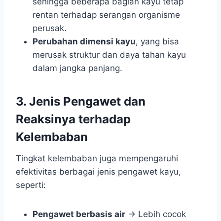
sehingga beberapa bagian kayu tetap
rentan terhadap serangan organisme
perusak.
Perubahan dimensi kayu
, yang bisa
merusak struktur dan daya tahan kayu
dalam jangka panjang.
3. Jenis Pengawet dan
Reaksinya terhadap
Kelembaban
Tingkat kelembaban juga mempengaruhi
efektivitas berbagai jenis pengawet kayu,
seperti:
Pengawet berbasis air
→ Lebih cocok