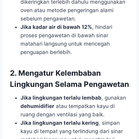
dikeringkan terlebih dahulu menggunakan
oven atau metode pengeringan alami
sebelum pengawetan.
Jika kadar air di bawah 12%
, hindari
proses pengawetan di bawah sinar
matahari langsung untuk mencegah
penguapan berlebih.
2. Mengatur Kelembaban
Lingkungan Selama Pengawetan
Jika lingkungan terlalu lembab
, gunakan
dehumidifier
atau tempatkan kayu di
ruang dengan ventilasi yang baik.
Jika lingkungan terlalu kering
, simpan
kayu di tempat yang terlindung dari sinar