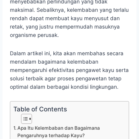
menyebabkan perlindungan yang tidak
maksimal. Sebaliknya, kelembaban yang terlalu
rendah dapat membuat kayu menyusut dan
retak, yang justru mempermudah masuknya
organisme perusak.
Dalam artikel ini, kita akan membahas secara
mendalam bagaimana kelembaban
mempengaruhi efektivitas pengawet kayu serta
solusi terbaik agar proses pengawetan tetap
optimal dalam berbagai kondisi lingkungan.
Table of Contents
Apa Itu Kelembaban dan Bagaimana
Pengaruhnya terhadap Kayu?