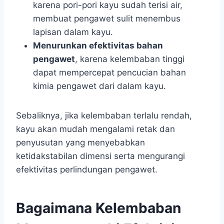
karena pori-pori kayu sudah terisi air,
membuat pengawet sulit menembus
lapisan dalam kayu.
Menurunkan efektivitas bahan
pengawet
, karena kelembaban tinggi
dapat mempercepat pencucian bahan
kimia pengawet dari dalam kayu.
Sebaliknya, jika kelembaban terlalu rendah,
kayu akan mudah mengalami retak dan
penyusutan yang menyebabkan
ketidakstabilan dimensi serta mengurangi
efektivitas perlindungan pengawet.
Bagaimana Kelembaban