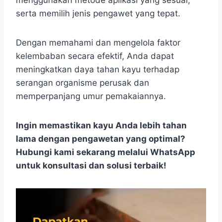
menggunakan metode aplikasi yang sesuai,
serta memilih jenis pengawet yang tepat.
Dengan memahami dan mengelola faktor
kelembaban secara efektif, Anda dapat
meningkatkan daya tahan kayu terhadap
serangan organisme perusak dan
memperpanjang umur pemakaiannya.
Ingin memastikan kayu Anda lebih tahan
lama dengan pengawetan yang optimal?
Hubungi kami sekarang melalui WhatsApp
untuk konsultasi dan solusi terbaik!