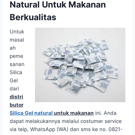
Natural Untuk Makanan
Berkualitas
Untuk
masal
ah
peme
sanan
Silica
Gel
dari
distri
butor
Silica
Gel natural
untuk makanan
ini. Anda
dapat melakukannya melalui costumer service
via telp, WhatsApp (WA) dan sms ke no. 0821-