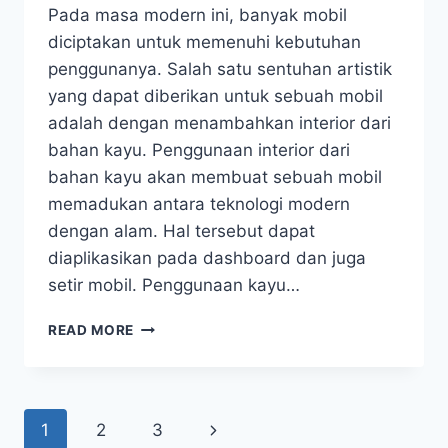
Pada masa modern ini, banyak mobil
diciptakan untuk memenuhi kebutuhan
penggunanya. Salah satu sentuhan artistik
yang dapat diberikan untuk sebuah mobil
adalah dengan menambahkan interior dari
bahan kayu. Penggunaan interior dari
bahan kayu akan membuat sebuah mobil
memadukan antara teknologi modern
dengan alam. Hal tersebut dapat
diaplikasikan pada dashboard dan juga
setir mobil. Penggunaan kayu…
PRODUSEN
READ MORE
PEMUTIH
KAYU
WA-
250
Page
Next
1
2
3
YANG