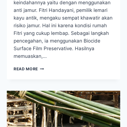
keindahannya yaitu dengan menggunakan
anti jamur. Fitri Handayani, pemilik lemari
kayu antik, mengaku sempat khawatir akan
risiko jamur. Hal ini karena kondisi rumah
Fitri yang cukup lembap. Sebagai langkah
pencegahan, ia menggunakan Biocide
Surface Film Preservative. Hasilnya
memuaskan,…
ANTI
READ MORE
JAMUR
TERBAIK
UNTUK
LEMARI
KAYU,
TESTIMONI
FITRI
HANDAYANI