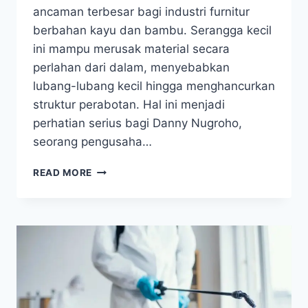
ancaman terbesar bagi industri furnitur
berbahan kayu dan bambu. Serangga kecil
ini mampu merusak material secara
perlahan dari dalam, menyebabkan
lubang-lubang kecil hingga menghancurkan
struktur perabotan. Hal ini menjadi
perhatian serius bagi Danny Nugroho,
seorang pengusaha…
DANNY
READ MORE
NUGROHO
LEBIH
MEMILIH
ANTI
KUTU
BIOCIDE
INSECTICIDE