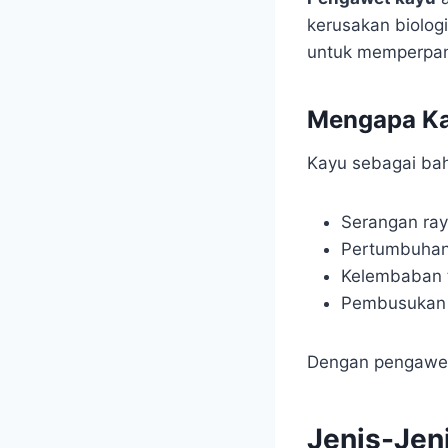
kerusakan biolog
untuk memperpan
Mengapa Ka
Kayu sebagai bah
Serangan ra
Pertumbuhan
Kelembaban t
Pembusukan a
Dengan pengawet 
Jenis-Jen