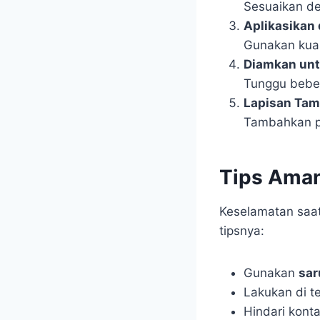
Sesuaikan de
Aplikasikan
Gunakan kuas
Diamkan un
Tunggu bebe
Lapisan Tam
Tambahkan pe
Tips Ama
Keselamatan saat
tipsnya:
Gunakan
sar
Lakukan di 
Hindari kont