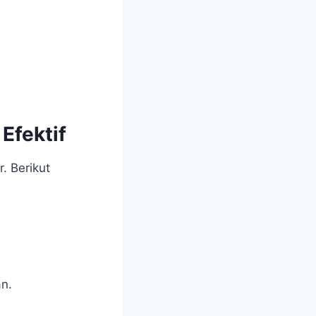
Efektif
. Berikut
n.