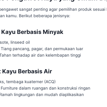
engawet sangat penting agar pemilihan produk sesuai
an kamu. Berikut beberapa jenisnya:
 Kayu Berbasis Minyak
ote, linseed oil
 Tiang pancang, pagar, dan permukaan luar
Tahan terhadap air dan kelembapan tinggi
 Kayu Berbasis Air
ks, tembaga kuaterner (ACQ)
 Furniture dalam ruangan dan konstruksi ringan
Ramah lingkungan dan mudah diaplikasikan