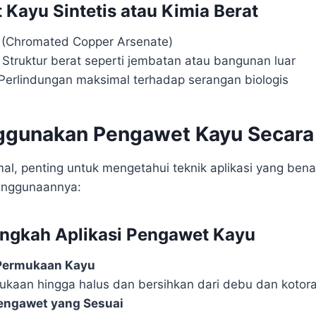
 Kayu Sintetis atau Kimia Berat
 (Chromated Copper Arsenate)
 Struktur berat seperti jembatan atau bangunan luar
Perlindungan maksimal terhadap serangan biologis
gunakan Pengawet Kayu Secara 
al, penting untuk mengetahui teknik aplikasi yang benar
enggunaannya:
ngkah Aplikasi Pengawet Kayu
Permukaan Kayu
kaan hingga halus dan bersihkan dari debu dan kotora
Pengawet yang Sesuai