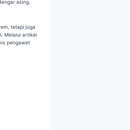
rdengar asing,
em, tetapi juga
 Melalui artikel
nis pengawet
.