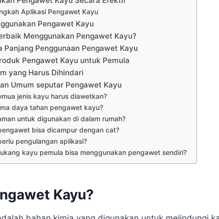
kan Pengawet Kayu Secara Efektif
ngkah Aplikasi Pengawet Kayu
nggunakan Pengawet Kayu
erbaik Menggunakan Pengawet Kayu?
a Panjang Penggunaan Pengawet Kayu
roduk Pengawet Kayu untuk Pemula
m yang Harus Dihindari
aan Umum seputar Pengawet Kayu
emua jenis kayu harus diawetkan?
lama daya tahan pengawet kayu?
aman untuk digunakan di dalam rumah?
pengawet bisa dicampur dengan cat?
erlu pengulangan aplikasi?
tukang kayu pemula bisa menggunakan pengawet sendiri?
engawet Kayu?
dalah bahan kimia yang digunakan untuk melindungi ka