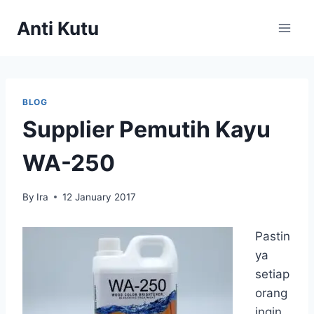
Skip
Anti Kutu
to
content
BLOG
Supplier Pemutih Kayu
WA-250
By
Ira
12 January 2017
Pastin
ya
setiap
orang
ingin